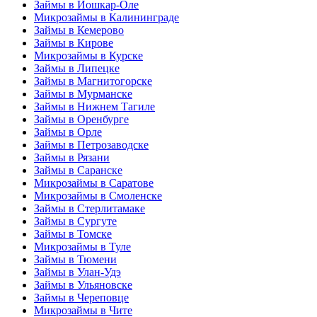
Займы в Йошкар-Оле
Микрозаймы в Калининграде
Займы в Кемерово
Займы в Кирове
Микрозаймы в Курске
Займы в Липецке
Займы в Магнитогорске
Займы в Мурманске
Займы в Нижнем Тагиле
Займы в Оренбурге
Займы в Орле
Займы в Петрозаводске
Займы в Рязани
Займы в Саранске
Микрозаймы в Саратове
Микрозаймы в Смоленске
Займы в Стерлитамаке
Займы в Сургуте
Займы в Томске
Микрозаймы в Туле
Займы в Тюмени
Займы в Улан-Удэ
Займы в Ульяновске
Займы в Череповце
Микрозаймы в Чите