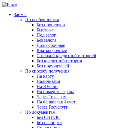
Займы
По особенностям
Без процентов
Быстрые
Под залог
Без залога
Долгосрочные
Краткосрочные
С плохой кредитной историей
Без кредитной истории
Без поручителей
По способу получения
На карту
Наличными
На Юмани
На номер телефона
Через Телеграм
На банковский счет
Через Госуслуги
По документам
Без СНИЛС
Без паспорта
По паспорту