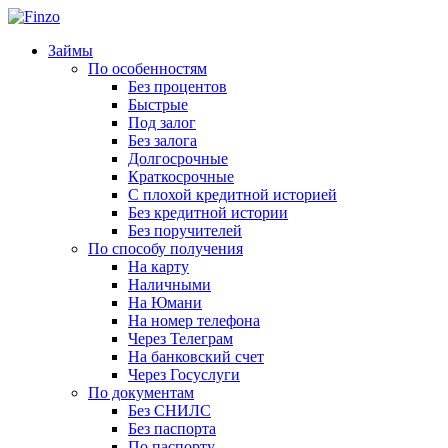
Займы
По особенностям
Без процентов
Быстрые
Под залог
Без залога
Долгосрочные
Краткосрочные
С плохой кредитной историей
Без кредитной истории
Без поручителей
По способу получения
На карту
Наличными
На Юмани
На номер телефона
Через Телеграм
На банковский счет
Через Госуслуги
По документам
Без СНИЛС
Без паспорта
По паспорту