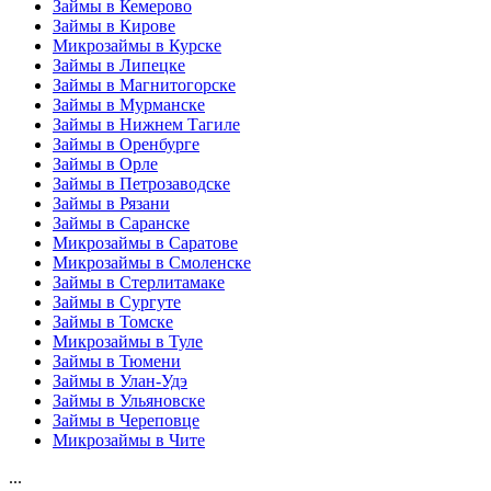
Займы в Кемерово
Займы в Кирове
Микрозаймы в Курске
Займы в Липецке
Займы в Магнитогорске
Займы в Мурманске
Займы в Нижнем Тагиле
Займы в Оренбурге
Займы в Орле
Займы в Петрозаводске
Займы в Рязани
Займы в Саранске
Микрозаймы в Саратове
Микрозаймы в Смоленске
Займы в Стерлитамаке
Займы в Сургуте
Займы в Томске
Микрозаймы в Туле
Займы в Тюмени
Займы в Улан-Удэ
Займы в Ульяновске
Займы в Череповце
Микрозаймы в Чите
...