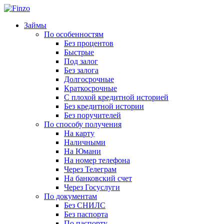
Займы
По особенностям
Без процентов
Быстрые
Под залог
Без залога
Долгосрочные
Краткосрочные
С плохой кредитной историей
Без кредитной истории
Без поручителей
По способу получения
На карту
Наличными
На Юмани
На номер телефона
Через Телеграм
На банковский счет
Через Госуслуги
По документам
Без СНИЛС
Без паспорта
По паспорту