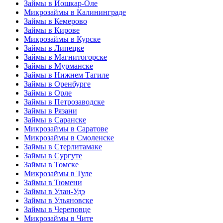
Займы в Йошкар-Оле
Микрозаймы в Калининграде
Займы в Кемерово
Займы в Кирове
Микрозаймы в Курске
Займы в Липецке
Займы в Магнитогорске
Займы в Мурманске
Займы в Нижнем Тагиле
Займы в Оренбурге
Займы в Орле
Займы в Петрозаводске
Займы в Рязани
Займы в Саранске
Микрозаймы в Саратове
Микрозаймы в Смоленске
Займы в Стерлитамаке
Займы в Сургуте
Займы в Томске
Микрозаймы в Туле
Займы в Тюмени
Займы в Улан-Удэ
Займы в Ульяновске
Займы в Череповце
Микрозаймы в Чите