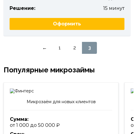
Решение:
15 минут
Оформить
Пагинация
←
1
2
3
записей
Популярные микрозаймы
Микрозаём для новых клиентов
Сумма:
С
от 1 000 до 50 000
о