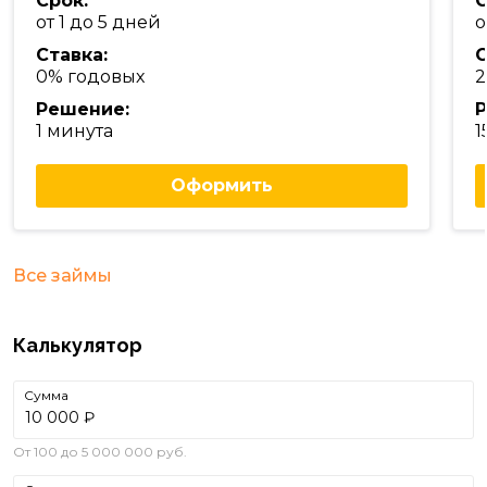
Срок:
С
от 1 до 5 дней
о
Ставка:
С
0% годовых
2
Решение:
Р
1 минута
1
Оформить
Все займы
Калькулятор
Сумма
₽
От 100 до 5 000 000 руб.