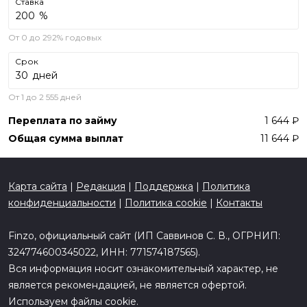
Ставка
%
От 0 до 292% годовых
Срок
дней
От 1 до 2 555 дней
Переплата по займу
1 644
Общая сумма выплат
11 644
Карта сайта
|
Редакция
|
Поддержка
|
Политика
конфиденциальности
|
Политика cookie
|
Контакты
Finzo, официальный сайт (ИП Саввинов С. В., ОГРНИП:
324774600345022, ИНН: 771574187565).
Вся информация носит ознакомительный характер, не
является рекомендацией, не является офертой.
Используем файлы cookie.