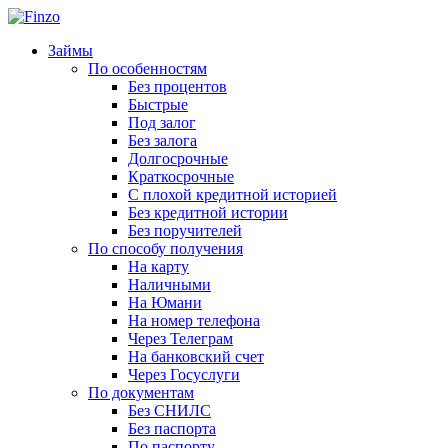
Займы
По особенностям
Без процентов
Быстрые
Под залог
Без залога
Долгосрочные
Краткосрочные
С плохой кредитной историей
Без кредитной истории
Без поручителей
По способу получения
На карту
Наличными
На Юмани
На номер телефона
Через Телеграм
На банковский счет
Через Госуслуги
По документам
Без СНИЛС
Без паспорта
По паспорту