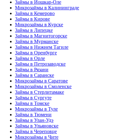
Займы в Йошкар-Оле
Микрозаймы в Калининграде
Займы в Кемерово
Займы в Кирове
Микрозаймы в Курске
Займы в Липецке
Займы в Магнитогорске
Займы в Мурманске
Займы в Нижнем Тагиле
Займы в Оренбурге
Займы в Орле
Займы в Петрозаводске
Займы в Рязани
Займы в Саранске
Микрозаймы в Саратове
Микрозаймы в Смоленске
Займы в Стерлитамаке
Займы в Сургуте
Займы в Томске
Микрозаймы в Туле
Займы в Тюмени
Займы в Улан-Удэ
Займы в Ульяновске
Займы в Череповце
Микрозаймы в Чите