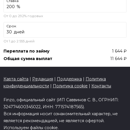
Ставка
%
От 0 до 292% годовых
Срок
дней
От 1 до 2 555 дней
Переплата по займу
1 644
Общая сумма выплат
11 644
Карта сайта
|
Редакция
|
Поддержка
|
Политика
конфиденциальности
|
Политика cookie
|
Контакты
Finzo, официальный сайт (ИП Саввинов С. В., ОГРНИП:
324774600345022, ИНН: 771574187565).
Вся информация носит ознакомительный характер, не
является рекомендацией, не является офертой.
Используем файлы cookie.