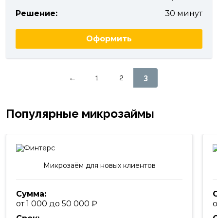
Решение:
30 минут
Оформить
Пагинация
←
1
2
3
записей
Популярные микрозаймы
Микрозаём для новых клиентов
Сумма:
С
от 1 000 до 50 000
о