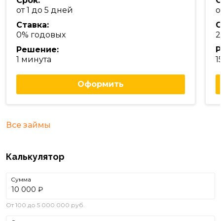
Срок:
С
от 1 до 5 дней
о
Ставка:
С
0% годовых
2
Решение:
Р
1 минута
1
Оформить
Все займы
Калькулятор
Сумма
₽
От 100 до 5 000 000 руб.