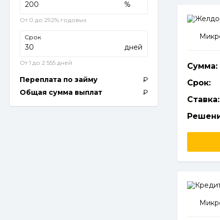
%
От 0 до 292% годовых
Микро
Срок
дней
От 1 до 2 555 дней
Сумма:
Переплата по займу
Срок:
Общая сумма выплат
Ставка:
Решени
Микро