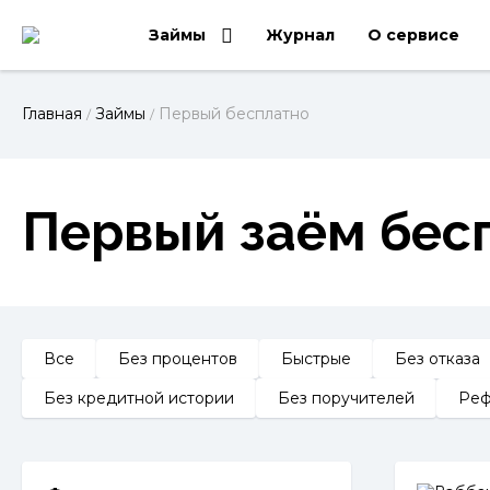
Займы
Журнал
О сервисе
Главная
Займы
Первый бесплатно
/
/
Первый заём бесп
Все
Без процентов
Быстрые
Без отказа
Без кредитной истории
Без поручителей
Реф