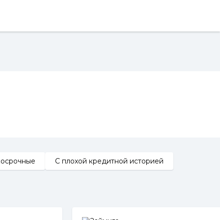
косрочные
С плохой кредитной историей