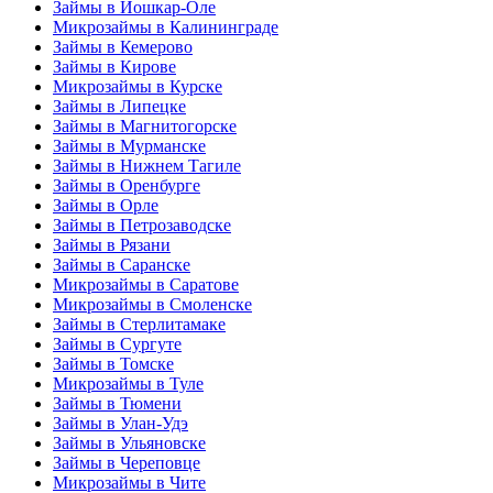
Займы в Йошкар-Оле
Микрозаймы в Калининграде
Займы в Кемерово
Займы в Кирове
Микрозаймы в Курске
Займы в Липецке
Займы в Магнитогорске
Займы в Мурманске
Займы в Нижнем Тагиле
Займы в Оренбурге
Займы в Орле
Займы в Петрозаводске
Займы в Рязани
Займы в Саранске
Микрозаймы в Саратове
Микрозаймы в Смоленске
Займы в Стерлитамаке
Займы в Сургуте
Займы в Томске
Микрозаймы в Туле
Займы в Тюмени
Займы в Улан-Удэ
Займы в Ульяновске
Займы в Череповце
Микрозаймы в Чите