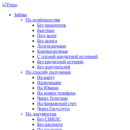
Займы
По особенностям
Без процентов
Быстрые
Под залог
Без залога
Долгосрочные
Краткосрочные
С плохой кредитной историей
Без кредитной истории
Без поручителей
По способу получения
На карту
Наличными
На Юмани
На номер телефона
Через Телеграм
На банковский счет
Через Госуслуги
По документам
Без СНИЛС
Без паспорта
По паспорту