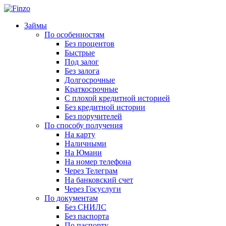
Займы
По особенностям
Без процентов
Быстрые
Под залог
Без залога
Долгосрочные
Краткосрочные
С плохой кредитной историей
Без кредитной истории
Без поручителей
По способу получения
На карту
Наличными
На Юмани
На номер телефона
Через Телеграм
На банковский счет
Через Госуслуги
По документам
Без СНИЛС
Без паспорта
По паспорту