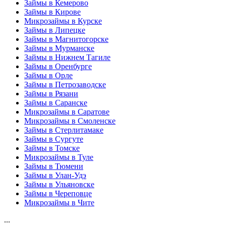
Займы в Кемерово
Займы в Кирове
Микрозаймы в Курске
Займы в Липецке
Займы в Магнитогорске
Займы в Мурманске
Займы в Нижнем Тагиле
Займы в Оренбурге
Займы в Орле
Займы в Петрозаводске
Займы в Рязани
Займы в Саранске
Микрозаймы в Саратове
Микрозаймы в Смоленске
Займы в Стерлитамаке
Займы в Сургуте
Займы в Томске
Микрозаймы в Туле
Займы в Тюмени
Займы в Улан-Удэ
Займы в Ульяновске
Займы в Череповце
Микрозаймы в Чите
...