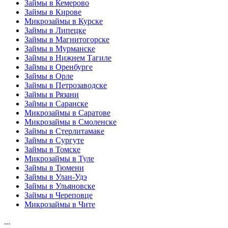
Займы в Кемерово
Займы в Кирове
Микрозаймы в Курске
Займы в Липецке
Займы в Магнитогорске
Займы в Мурманске
Займы в Нижнем Тагиле
Займы в Оренбурге
Займы в Орле
Займы в Петрозаводске
Займы в Рязани
Займы в Саранске
Микрозаймы в Саратове
Микрозаймы в Смоленске
Займы в Стерлитамаке
Займы в Сургуте
Займы в Томске
Микрозаймы в Туле
Займы в Тюмени
Займы в Улан-Удэ
Займы в Ульяновске
Займы в Череповце
Микрозаймы в Чите
...