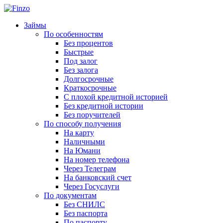
Займы
По особенностям
Без процентов
Быстрые
Под залог
Без залога
Долгосрочные
Краткосрочные
С плохой кредитной историей
Без кредитной истории
Без поручителей
По способу получения
На карту
Наличными
На Юмани
На номер телефона
Через Телеграм
На банковский счет
Через Госуслуги
По документам
Без СНИЛС
Без паспорта
По паспорту