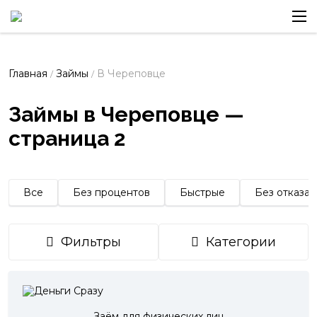
Главная
Займы
В Череповце
/
/
Займы в Череповце —
страница 2
Все
Без процентов
Быстрые
Без отказа
Фильтры
Категории
Заём для физических лиц